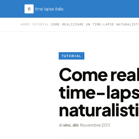
HOME
/
TUTORIAL
/
COME REALIZZARE UN TIME-LAPSE NATURALIST
TUTORIAL
Come real
time-lap
naturalist
di
vinc.din
·
Novembre 2011