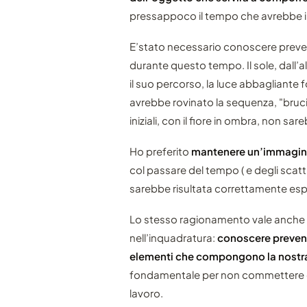
pressappoco il tempo che avrebbe imp
E’stato necessario conoscere prev
durante questo tempo. Il sole, dall’al
il suo percorso, la luce abbagliante 
avrebbe rovinato la sequenza, "brucia
iniziali, con il fiore in ombra, non sa
Ho preferito
mantenere un’immagine
col passare del tempo ( e degli scatt
sarebbe risultata correttamente esp
Lo stesso ragionamento vale anche p
nell’inquadratura:
conoscere prevent
elementi che compongono la nost
fondamentale per non commettere e
lavoro.