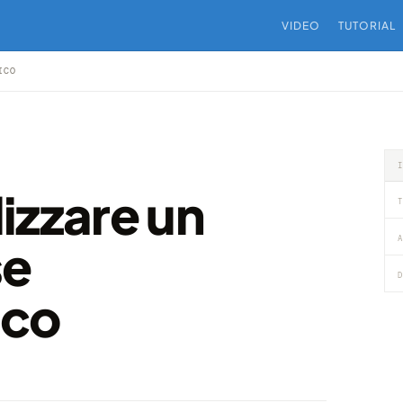
VIDEO
TUTORIAL
ICO
izzare un
T
A
se
D
ico