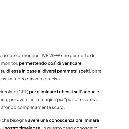
dotate di monitor LIVE VIEW che permette di
l monitor,
permettendo così di verificare
u di essa in base ai diversi parametri scelti
, oltre
messa a fuoco davvero precisa.
circolare (CPL)
per eliminare i riflessi sull’acqua e
io, per avere un’immagine più “pulita” e satura,
o sfondo completamente scuro.
re che bisogna
avere una conoscenza preliminare
 il nostro timelapse
. In questo caso conoscevo