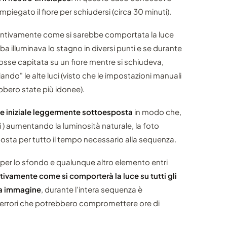
iegato il fiore per schiudersi (circa 30 minuti).
entivamente come si sarebbe comportata la luce
ba illuminava lo stagno in diversi punti e se durante
fosse capitata su un fiore mentre si schiudeva,
ndo" le alte luci (visto che le impostazioni manuali
rebbero state più idonee).
 iniziale leggermente sottoesposta
in modo che,
i ) aumentando la luminosità naturale, la foto
osta per tutto il tempo necessario alla sequenza.
er lo sfondo e qualunque altro elemento entri
ivamente come si comporterà la luce su tutti gli
ra immagine
, durante l’intera sequenza è
rrori che potrebbero compromettere ore di