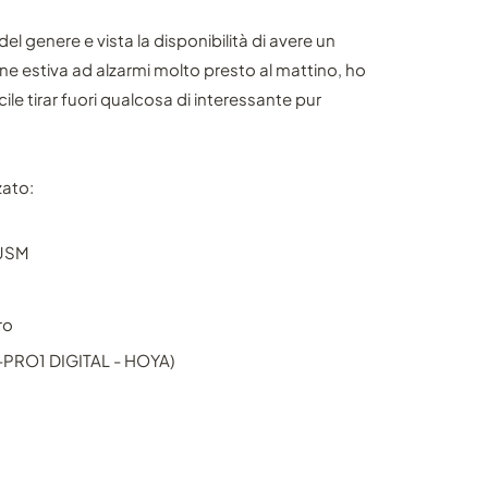
 genere e vista la disponibilità di avere un
ine estiva ad alzarmi molto presto al mattino, ho
le tirar fuori qualcosa di interessante pur
zato:
 USM
5
ro
PL-PRO1 DIGITAL - HOYA)