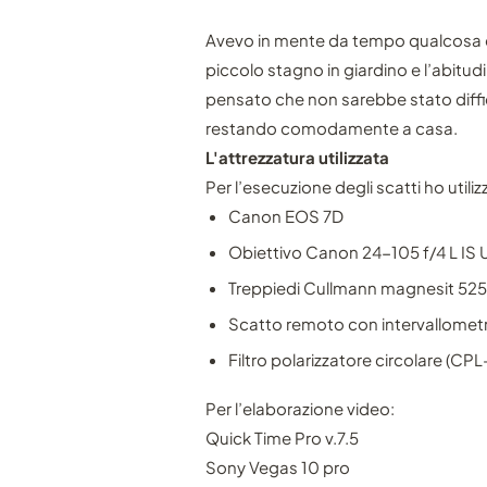
Avevo in mente da tempo qualcosa del
piccolo stagno in giardino e l’abitud
pensato che non sarebbe stato diffici
restando comodamente a casa.
L'attrezzatura utilizzata
Per l’esecuzione degli scatti ho utiliz
Canon EOS 7D
Obiettivo Canon 24-105 f/4 L IS
Treppiedi Cullmann magnesit 52
Scatto remoto con intervallomet
Filtro polarizzatore circolare (C
Per l’elaborazione video:
Quick Time Pro v.7.5
Sony Vegas 10 pro