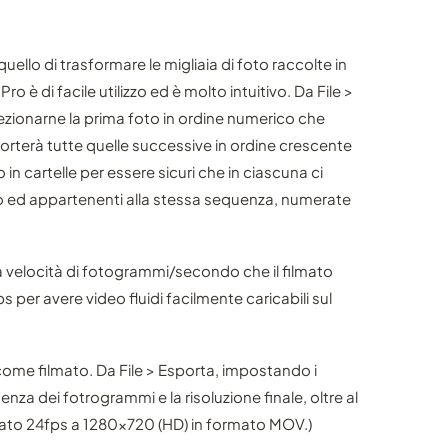
uello di trasformare le migliaia di foto raccolte in
è di facile utilizzo ed è molto intuitivo. Da File >
ezionarne la prima foto in ordine numerico che
terà tutte quelle successive in ordine crescente
o in cartelle per essere sicuri che in ciascuna ci
po ed appartenenti alla stessa sequenza, numerate
a velocità di fotogrammi/secondo che il filmato
s per avere video fluidi facilmente caricabili sul
ome filmato. Da File > Esporta, impostando i
enza dei fotrogrammi e la risoluzione finale, oltre al
ato 24fps a 1280x720 (HD) in formato MOV.)