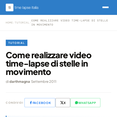
COME REALIZZARE VIDEO TIME-LAPSE DI STELLE
HOME
/
TUTORIAL
/
IN MOVIMENTO
TUTORIAL
Come realizzare video
time-lapse di stelle in
movimento
di
darthmagna
·
Settembre 2011
FACEBOOK
X
WHATSAPP
CONDIVIDI