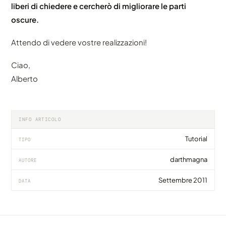
liberi di chiedere e cercherò di migliorare le parti
oscure.
Attendo di vedere vostre realizzazioni!
Ciao,
Alberto
INFO ARTICOLO
Tutorial
TIPO
darthmagna
AUTORE
Settembre 2011
DATA
TUTORIAL
TUTORIAL
TUTORIAL
DIY | Come realizzarsi una guida motorizzata
Come eliminare il flickering con MSU
Come realizzare un time-lapse di un'eclissi di