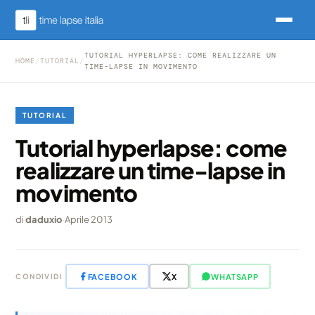
TUTORIAL HYPERLAPSE: COME REALIZZARE UN
HOME
/
TUTORIAL
/
TIME-LAPSE IN MOVIMENTO
TUTORIAL
Tutorial hyperlapse: come
realizzare un time-lapse in
movimento
di
daduxio
·
Aprile 2013
FACEBOOK
X
WHATSAPP
CONDIVIDI