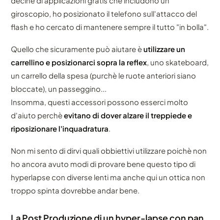
decine di applicazioni gratis che includono un
giroscopio, ho posizionato il telefono sull'attacco del
flash e ho cercato di mantenere sempre il tutto "in bolla".
Quello che sicuramente può aiutare è
utilizzare un
carrellino e posizionarci sopra la reflex
, uno skateboard,
un carrello della spesa (purchè le ruote anteriori siano
bloccate), un passeggino...
Insomma, questi accessori possono esserci molto
d'aiuto perchè
evitano di dover alzare il treppiede e
riposizionare l'inquadratura
.
Non mi sento di dirvi quali obbiettivi utilizzare poichè non
ho ancora avuto modi di provare bene questo tipo di
hyperlapse con diverse lenti ma anche qui un ottica non
troppo spinta dovrebbe andar bene.
La Post Produzione di un hyper-lapse con pan