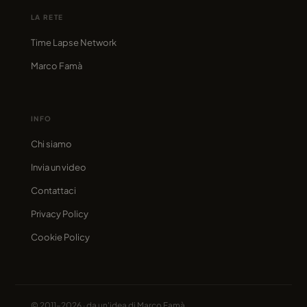
LA RETE
Time Lapse Network
Marco Famà
INFO
Chi siamo
Invia un video
Contattaci
Privacy Policy
Cookie Policy
© 2011–2026 · da un'idea di
Marco Famà