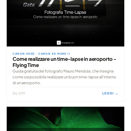
CANON 400D · CANON 5D MARK II
Come realizzare un time-lapse in aeroporto -
Flying Time
Guida gratuita del fotografo Mauro Mendula, che insegna
come sia possibile realizzare un buon time-lapse all'interno
di un aeroporto.
Dic 2011
LEGGI →