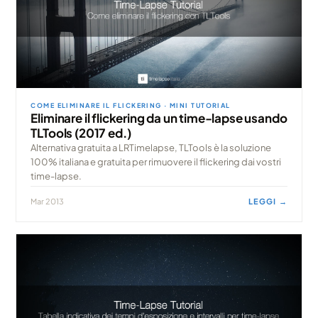
COME ELIMINARE IL FLICKERING · MINI TUTORIAL
Eliminare il flickering da un time-lapse usando
TLTools (2017 ed.)
Alternativa gratuita a LRTimelapse, TLTools è la soluzione
100% italiana e gratuita per rimuovere il flickering dai vostri
time-lapse.
Mar 2013
LEGGI →