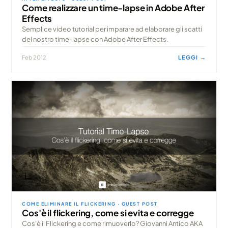
Come realizzare un time-lapse in Adobe After
Effects
Semplice video tutorial per imparare ad elaborare gli scatti
del nostro time-lapse con Adobe After Effects.
Feb 2012
LEGGI →
COME ELIMINARE IL FLICKERING · GUEST POST
Cos'è il flickering, come si evita e corregge
Cos'è il Flickering e come rimuoverlo? Giovanni Antico AKA