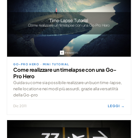
GO-PRO HERO · MINI TUTORIAL
Come realizzare un timelapse con una Go-
Pro Hero
Guida su come sia possibile realizzare un buon time-lapse,
nelle location e nei modi più assurdi, grazie alla versatilità
della Go-pro
Dic 2011
LEGGI →