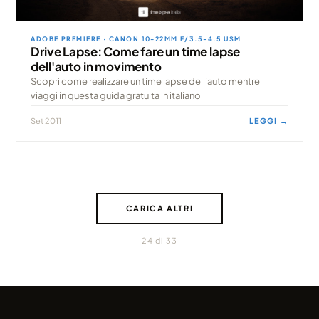
ADOBE PREMIERE · CANON 10-22MM F/3.5-4.5 USM
Drive Lapse: Come fare un time lapse
dell'auto in movimento
Scopri come realizzare un time lapse dell'auto mentre
viaggi in questa guida gratuita in italiano
Set 2011
LEGGI →
CARICA ALTRI
24 di 33