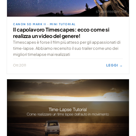
CANON 5D MARK II · MINI TUTORIAL
Il capolavoro Timescapes: ecco come si
realizza un video del genere!
Timescapes è forse il film più atteso per gli appassionati di
time-lapse. Abbiamo recensito il suo trailer come uno dei
migliori timelapse mai realizzati
Ott 2011
LEGGI →