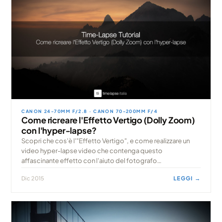
CANON 24-70MM F/2.8 · CANON 70-200MM F/4
Come ricreare l'Effetto Vertigo (Dolly Zoom)
con l'hyper-lapse?
Scopri che cos'è l'"Effetto Vertigo", e come realizzare un
video hyper-lapse video che contenga questo
affascinante effetto con l'aiuto del fotografo
professionista Tomasz Walczak, creatore del flow m
Dic 2015
LEGGI →