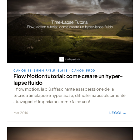
CANON 18-55MM F/3.5-5.6 IS · CANON 550D
Flow Motion tutorial: come creare un hyper-
lapse fluido
Il flow motion, la più affascinante esasperazione della
tecnica timelapse e hyperlapse, difficile ma assolutamente
stravagante! Impariamo come farne uno!
Mar 2016
LEGGI →