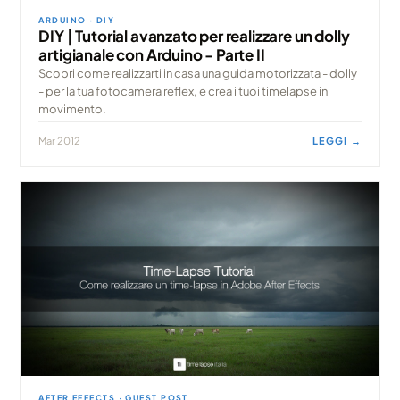
ARDUINO · DIY
DIY | Tutorial avanzato per realizzare un dolly
artigianale con Arduino - Parte II
Scopri come realizzarti in casa una guida motorizzata - dolly
- per la tua fotocamera reflex, e crea i tuoi timelapse in
movimento.
Mar 2012
LEGGI →
AFTER EFFECTS · GUEST POST