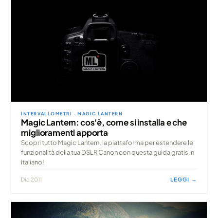
INTERVALLOMETRI · MAGIC LANTERN
Magic Lantern: cos'è, come si installa e che
miglioramenti apporta
Scopri tutto Magic Lantern, la piattaforma per estendere le
funzionalità della tua DSLR Canon con questa guida gratis in
italiano!
Dic 2011
LEGGI →