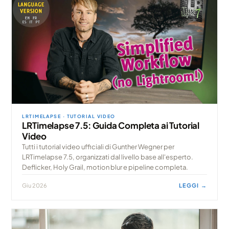
LRTIMELAPSE · TUTORIAL VIDEO
LRTimelapse 7.5: Guida Completa ai Tutorial
Video
Tutti i tutorial video ufficiali di Gunther Wegner per
LRTimelapse 7.5, organizzati dal livello base all'esperto.
Deflicker, Holy Grail, motion blur e pipeline completa.
Giu 2026
LEGGI →