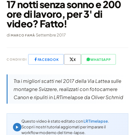
17 notti senza sonno e 200
ore di lavoro, per 3' di
video? Fatto!
di
·
Settembre 2017
MARCO FAMÀ
FACEBOOK
X
WHATSAPP
CONDIVIDI
Tra i migliori scatti nel 2017 della Via Lattea sulle
montagne Svizzere, realizzati con fotocamere
Canon e ripuliti in LRTimelapse da Oliver Schmid
Questo video è stato editato con
LRTimelapse
.
Scopri i nostri tutorial aggiornati per imparare il
workflow moderno del time-lapse.