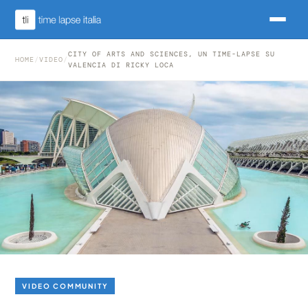
CITY OF ARTS AND SCIENCES, UN TIME-LAPSE SU
HOME
/
VIDEO
/
VALENCIA DI RICKY LOCA
VIDEO COMMUNITY