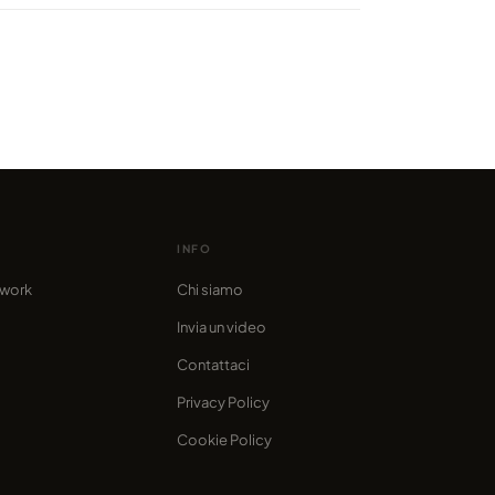
r Paradise, di Oliver Schmid
o da marcofama
INFO
twork
Chi siamo
Invia un video
Contattaci
Privacy Policy
Cookie Policy