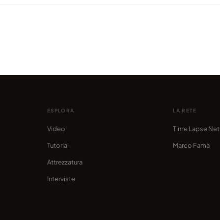
VIDEO
Zurich Hyperlapse 8K, di Andreas
VIDEO
Köng
Winte
condiviso da marcofama
condivis
ESPLORA
LA RETE
Video
Time Lapse Ne
Tutorial
Marco Famà
Attrezzatura
Interviste