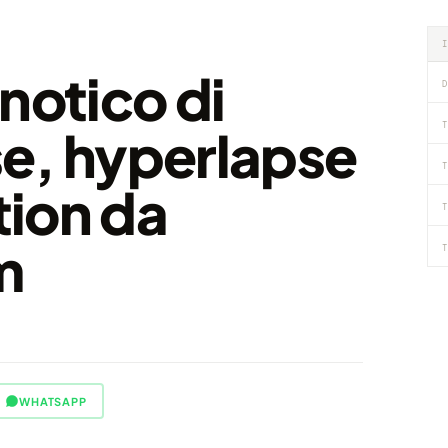
notico di
D
T
e, hyperlapse
T
ion da
T
m
T
WHATSAPP