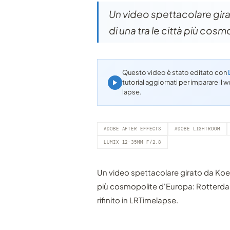
Un video spettacolare gira
di una tra le città più co
Questo video è stato editato con
tutorial aggiornati per imparare i
lapse.
ADOBE AFTER EFFECTS
ADOBE LIGHTROOM
LUMIX 12-35MM F/2.8
Un video spettacolare girato da Koen 
più cosmopolite d'Europa: Rotterda
rifinito in LRTimelapse.