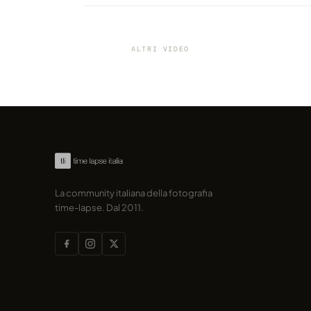
VIDEO
Alla scoperta del parco di
Pszczyna in flow-motion
ALTRI VIDEO
condiviso da marcofama
La community italiana della fotografia
time-lapse. Dal 2011.