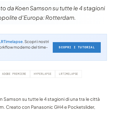
to da Koen Samson su tutte le 4 stagioni
smopolite d'Europa: Rotterdam.
LRTimelapse
. Scopri i nostri
l workflow moderno del time-
SCOPRI I TUTORIAL
ADOBE PREMIERE
HYPERLAPSE
LRTIMELAPSE
Samson su tutte le 4 stagioni di una tra le città
m. Creato con Panasonic GH4 e Pocketslider,