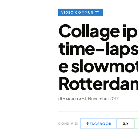
VIDEO COMMUNITY
Collage ip
time-laps
e slowmot
Rotterda
di
·
Novembre 2017
MARCO FAMÀ
FACEBOOK
X
CONDIVIDI