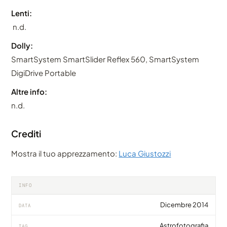
Lenti:
n.d.
Dolly:
SmartSystem SmartSlider Reflex 560, SmartSystem
DigiDrive Portable
Altre info:
n.d.
Crediti
Mostra il tuo apprezzamento:
Luca Giustozzi
INFO
Dicembre 2014
DATA
Astrofotografia
TAG