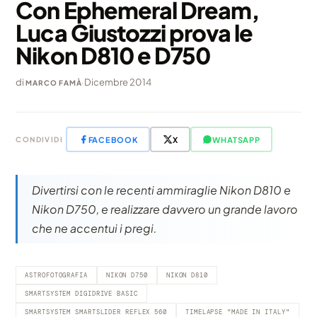
Con Ephemeral Dream,
Luca Giustozzi prova le
Nikon D810 e D750
di
·
Dicembre 2014
MARCO FAMÀ
FACEBOOK
X
WHATSAPP
CONDIVIDI
Divertirsi con le recenti ammiraglie Nikon D810 e
Nikon D750, e realizzare davvero un grande lavoro
che ne accentui i pregi.
ASTROFOTOGRAFIA
NIKON D750
NIKON D810
SMARTSYSTEM DIGIDRIVE BASIC
SMARTSYSTEM SMARTSLIDER REFLEX 560
TIMELAPSE "MADE IN ITALY"