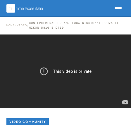
CON EPHEMERAL DREAM, LUCA GIUSTOZZI PROVA LE
HOME
/
VIDEO
/
NIKON D810 E D750
VIDEO COMMUNITY