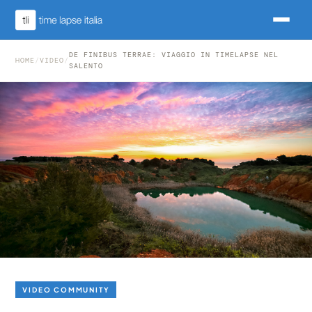
DE FINIBUS TERRAE: VIAGGIO IN TIMELAPSE NEL
HOME
/
VIDEO
/
SALENTO
VIDEO COMMUNITY