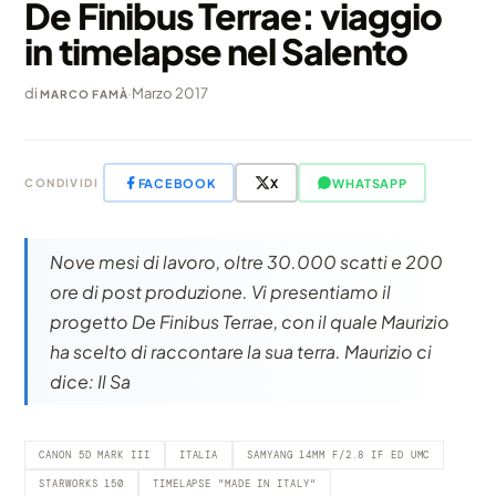
De Finibus Terrae: viaggio
in timelapse nel Salento
di
·
Marzo 2017
MARCO FAMÀ
FACEBOOK
X
WHATSAPP
CONDIVIDI
Nove mesi di lavoro, oltre 30.000 scatti e 200
ore di post produzione. Vi presentiamo il
progetto De Finibus Terrae, con il quale Maurizio
ha scelto di raccontare la sua terra. Maurizio ci
dice: Il Sa
CANON 5D MARK III
ITALIA
SAMYANG 14MM F/2.8 IF ED UMC
STARWORKS 150
TIMELAPSE "MADE IN ITALY"