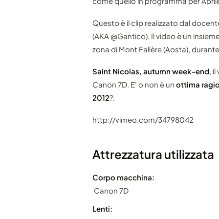
come quello in programma per April
Questo è il clip realizzato dal doce
(AKA @Gantico). Il video è un insieme
zona di Mont Fallère (Aosta), durante
Saint Nicolas, autumn week-end
, 
Canon 7D. E' o non è un
ottima ragio
2012
?:
http://vimeo.com/34798042
Attrezzatura utilizzata
Corpo macchina:
Canon 7D
Lenti: