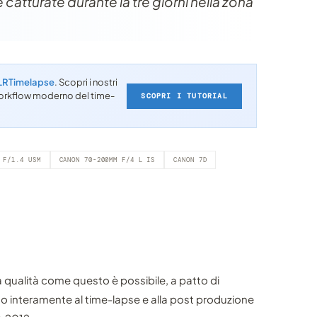
catturate durante la tre giorni nella zona
LRTimelapse
. Scopri i nostri
l workflow moderno del time-
SCOPRI I TUTORIAL
 F/1.4 USM
CANON 70-200MM F/4 L IS
CANON 7D
a qualità come questo è possibile, a patto di
 interamente al time-lapse e alla post produzione