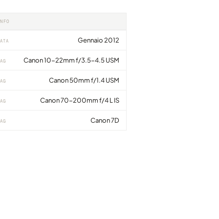
INFO
Gennaio 2012
ATA
Canon 10-22mm f/3.5-4.5 USM
AG
Canon 50mm f/1.4 USM
AG
Canon 70-200mm f/4 L IS
AG
Canon 7D
AG