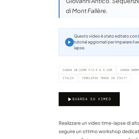
Giovanni Antico. Sequenze 
di Mont Fallère.
Questo video è stato editato con
tutorial aggiornati per imparare i
lapse.
CANON 10-22MM F/3.5-4.5 USM
CANON 50MM
ITALIA
TIMELAPSE "MADE IN ITALY"
GUARDA SU VIMEO
Realizzare un video time-lapse di alt
seguire un ottimo workshop dedicato