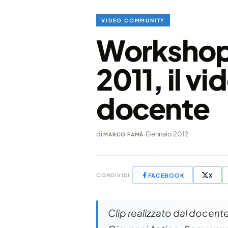
VIDEO COMMUNITY
Workshop
2011, il vi
docente
di
·
Gennaio 2012
MARCO FAMÀ
FACEBOOK
X
CONDIVIDI
Clip realizzato dal docen