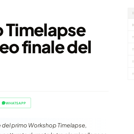
 Timelapse
D
T
deo finale del
T
T
T
WHATSAPP
te del primo Workshop Timelapse,