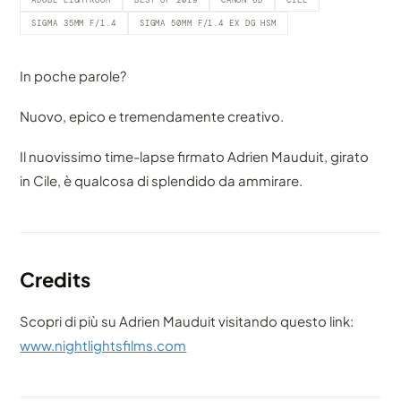
ADOBE LIGHTROOM
BEST OF 2019
CANON 6D
CILE
SIGMA 35MM F/1.4
SIGMA 50MM F/1.4 EX DG HSM
In poche parole?
Nuovo, epico e tremendamente creativo.
Il nuovissimo time-lapse firmato Adrien Mauduit, girato
in Cile, è qualcosa di splendido da ammirare.
Credits
Scopri di più su Adrien Mauduit visitando questo link:
www.nightlightsfilms.com