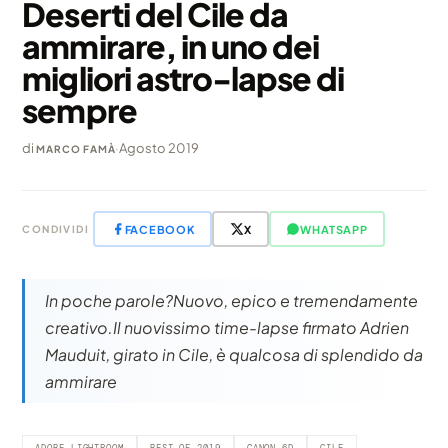
Deserti del Cile da
ammirare, in uno dei
migliori astro-lapse di
sempre
di
·
Agosto 2019
MARCO FAMÀ
FACEBOOK
X
WHATSAPP
CONDIVIDI
In poche parole?Nuovo, epico e tremendamente
creativo.Il nuovissimo time-lapse firmato Adrien
Mauduit, girato in Cile, è qualcosa di splendido da
ammirare