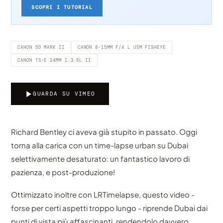
SCOPRI I TUTORIAL
CANON 5D MARK II
CANON 8-15MM F/4 L USM FISHEYE
CANON TS-E 24MM 1:3.5L II
GUARDA SU VIMEO
Richard Bentley ci aveva già stupito in passato. Oggi
torna alla carica con un time-lapse urban su Dubai
selettivamente desaturato: un fantastico lavoro di
pazienza, e post-produzione!
Ottimizzato inoltre con LRTimelapse, questo video -
forse per certi aspetti troppo lungo - riprende Dubai dai
punti di vista più affascinanti, rendendolo davvero