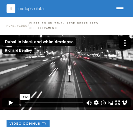
DUBAI IN UN TIME-LAPSE DESATURATO
HOME
/
VIDEO
/
SELETTIVAMENTE
VIDEO COMMUNITY