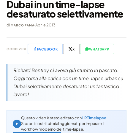
Dubai in un time-lapse
desaturato selettivamente
di
·
Aprile 2013
MARCO FAMÀ
FACEBOOK
X
WHATSAPP
CONDIVIDI
Richard Bentley ci aveva già stupito in passato.
Oggi torna alla carica con un time-lapse urban su
Dubai selettivamente desaturato: un fantastico
lavoro!
Questo video è stato editato con
LRTimelapse
.
Scopri i nostri tutorial aggiornati per imparare il
workflow moderno del time-lapse.