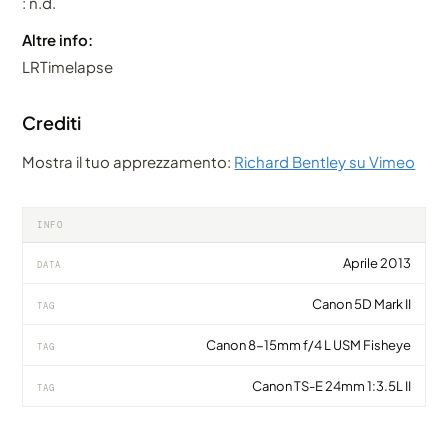
: n.d.
Altre info:
LRTimelapse
Crediti
Mostra il tuo apprezzamento:
Richard Bentley su Vimeo
INFO
Aprile 2013
DATA
Canon 5D Mark II
TAG
Canon 8-15mm f/4 L USM Fisheye
TAG
Canon TS-E 24mm 1:3.5L II
TAG
VIDEO
VIDEO