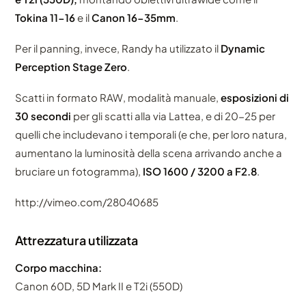
Tokina 11-16
e il
Canon 16-35mm
.
Per il panning, invece, Randy ha utilizzato il
Dynamic
Perception Stage Zero
.
Scatti in formato RAW, modalità manuale,
esposizioni di
30 secondi
per gli scatti alla via Lattea, e di 20-25 per
quelli che includevano i temporali (e che, per loro natura,
aumentano la luminosità della scena arrivando anche a
bruciare un fotogramma),
ISO 1600 / 3200 a F2.8
.
http://vimeo.com/28040685
Attrezzatura utilizzata
Corpo macchina:
Canon 60D, 5D Mark II e T2i (550D)