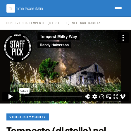
HOME
/
VIDEO
/
TEMPESTE (DI STELLE) NEL SUD DAKOTA
VIDEO COMMUNITY
Tempeste (di stelle) nel