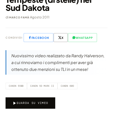
Sud Dakota
di
·
Agosto 2011
MARCO FAMÀ
FACEBOOK
X
WHATSAPP
CONDIVIDI
Nuovissimo video realizzato da Randy Halverson,
a cui rinnoviamo i complimenti per aver già
ottenuto due menzioni su TLI in un mese!
CANON 550D
CANON 5D MARK II
CANON 60D
GUARDA SU VIMEO