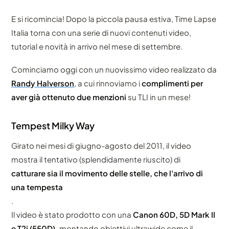
E si ricomincia! Dopo la piccola pausa estiva, Time Lapse
Italia torna con una serie di nuovi contenuti video,
tutorial e novità in arrivo nel mese di settembre.
Cominciamo oggi con un nuovissimo video realizzato da
Randy Halverson
, a cui rinnoviamo i
complimenti per
aver già ottenuto due menzioni
su TLI in un mese!
Tempest Milky Way
Girato nei mesi di giugno-agosto del 2011, il video
mostra il tentativo (splendidamente riuscito) di
catturare sia il movimento delle stelle, che l'arrivo di
una tempesta
.
Il video è stato prodotto con una
Canon 60D, 5D Mark II
e T2i (550D),
montando obiettivi ultrawide come il