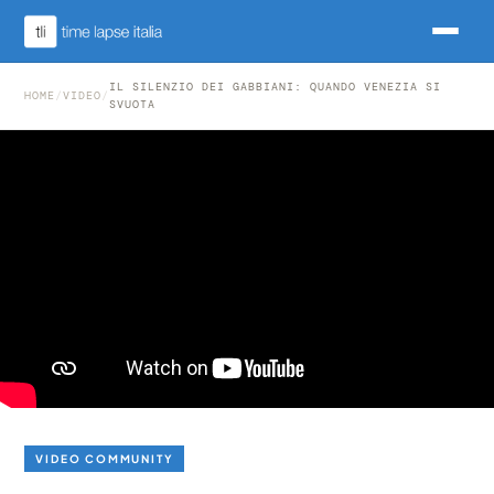
IL SILENZIO DEI GABBIANI: QUANDO VENEZIA SI
HOME
/
VIDEO
/
SVUOTA
VIDEO COMMUNITY