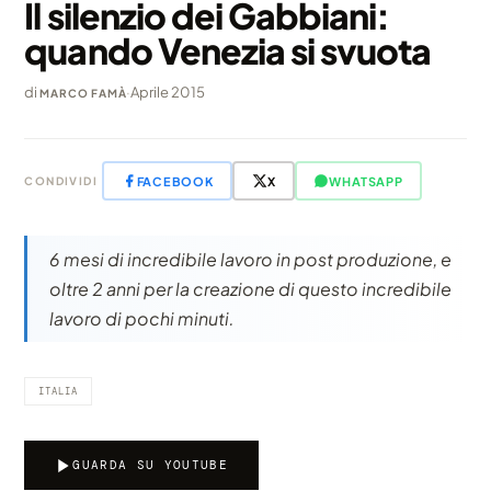
Il silenzio dei Gabbiani:
quando Venezia si svuota
di
·
Aprile 2015
MARCO FAMÀ
FACEBOOK
X
WHATSAPP
CONDIVIDI
6 mesi di incredibile lavoro in post produzione, e
oltre 2 anni per la creazione di questo incredibile
lavoro di pochi minuti.
ITALIA
GUARDA SU YOUTUBE