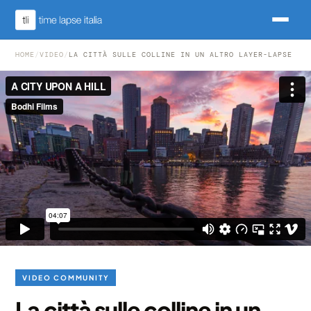
HOME
/
VIDEO
/
LA CITTÀ SULLE COLLINE IN UN ALTRO LAYER-LAPSE
VIDEO COMMUNITY
La città sulle colline in un