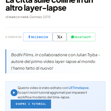
altro layer-lapse
di
·
Gennaio 2015
MARCO FAMÀ
FACEBOOK
X
WHATSAPP
CONDIVIDI
Bodhi Films, in collaborazione con Julian Tryba -
autore del primo video layer-lapse al mondo
l'hanno fatto di nuovo!
Questo video è stato editato con
LRTimelapse
.
Scopri i nostri tutorial aggiornati per imparare il
workflow moderno del time-lapse.
SCOPRI I TUTORIAL