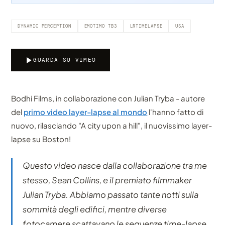
DYNAMIC PERCEPTION
EMOTIMO TB3
LRTIMELAPSE
USA
GUARDA SU VIMEO
Bodhi Films, in collaborazione con Julian Tryba - autore
del
primo video layer-lapse al mondo
l'hanno fatto di
nuovo, rilasciando "A city upon a hill", il nuovissimo layer-
lapse su Boston!
Questo video nasce dalla collaborazione tra me
stesso, Sean Collins, e il premiato filmmaker
Julian Tryba. Abbiamo passato tante notti sulla
sommità degli edifici, mentre diverse
fotocamere scattavano le sequenze time-lapse.