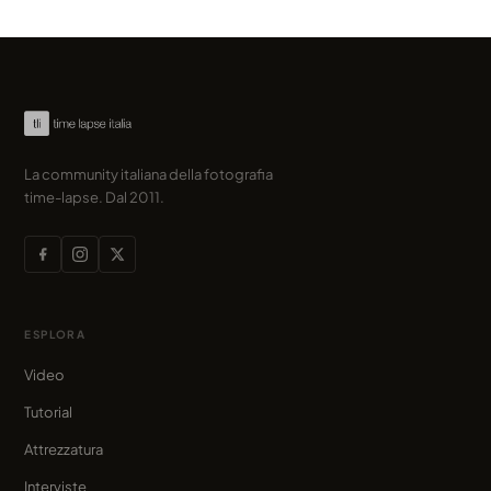
La community italiana della fotografia
time-lapse. Dal 2011.
ESPLORA
Video
Tutorial
Attrezzatura
Interviste