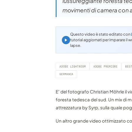
lussureggiante foresta ted
movimenti di camera con at
Questo video è stato editato con
tutorial aggiornati per imparare i
lapse.
ADOBE LIGHTROOM
ADOBE PREMIERE
BES
GERMANIA
E' del fotografo Christian Möhrle il 
foresta tedesca del sud. Un mix di 
attrezzatura by Syrp, sulla quale po
Un altro grande video ottimizzato c