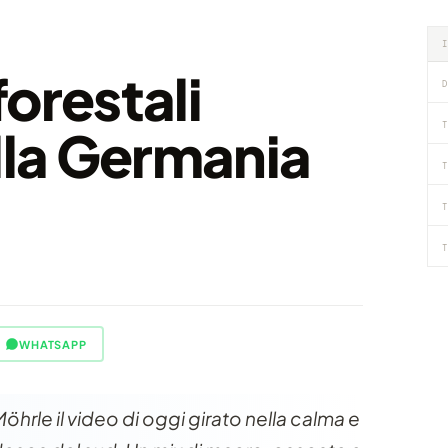
orestali
D
T
lla Germania
T
T
T
WHATSAPP
öhrle il video di oggi girato nella calma e