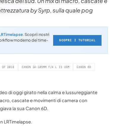
esca del sud. Un mix di macro, cascate e
trezzatura by Syrp, sulla quale pog
LRTimelapse
. Scopri i nostri
l workflow moderno del time-
SCOPRI I TUTORIAL
T OF 2018
CANON 24-105MM F/4 L IS USM
CANON 6D
video di oggi girato nella calma e lussureggiante
macro, cascate e movimenti di camera con
ggiava la sua Canon 6D.
on LRTimelapse.