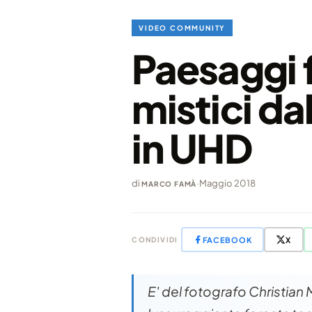
VIDEO COMMUNITY
Paesaggi f
mistici da
in UHD
di
·
Maggio 2018
MARCO FAMÀ
FACEBOOK
X
CONDIVIDI
E' del fotografo Christian M