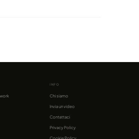
ibili vedute dalle Dolomiti in
o da marcofama
INFO
twork
Chi siamo
Invia un video
Contattaci
Privacy Policy
Cookie Policy