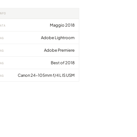
INFO
Maggio 2018
ATA
Adobe Lightroom
AG
Adobe Premiere
AG
Best of 2018
AG
Canon 24-105mm f/4 L IS USM
AG