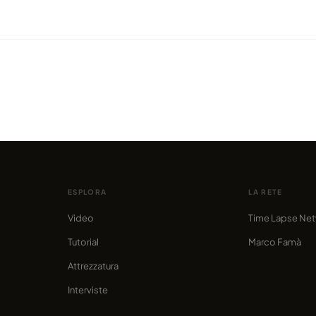
VIDEO
VIDEO
nia (e
Un time-lapse dal lago più grande
Incred
della Germania
4K
condiviso da marcofama
condivis
ESPLORA
LA RETE
Video
Time Lapse Ne
Tutorial
Marco Famà
Attrezzatura
Interviste