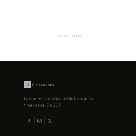
VIDEO
Come godersi un'esperienza
mistica di primavera in Germa
farci un time-lapse)
ALTRI VIDEO
condiviso da marcofama
La community italiana della fotografia
time-lapse. Dal 2011.