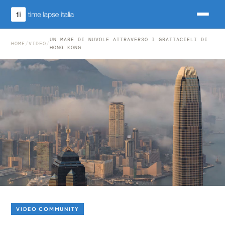
UN MARE DI NUVOLE ATTRAVERSO I GRATTACIELI DI
HOME
/
VIDEO
/
HONG KONG
VIDEO COMMUNITY