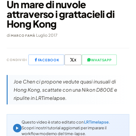
Un mare di nuvole
attraverso i grattacieli di
Hong Kong
di
·
Luglio 2017
MARCO FAMÀ
FACEBOOK
X
WHATSAPP
CONDIVIDI
Joe Chen ci propone vedute quasi inusuali di
Hong Kong, scattate con una Nikon D800E e
ripulite in LRTimelapse.
Questo video è stato editato con
LRTimelapse
.
Scopri i nostri tutorial aggiornati per imparare il
workflow moderno del time-lapse.