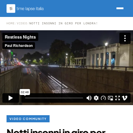
HOME
/
VIDEO
/
NOTTI INSONNI IN GIRO PER LONDRA!
VIDEO COMMUNITY
Notti insonni in giro per