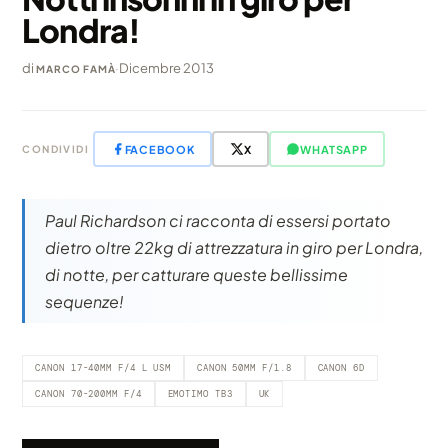
Londra!
di
·
Dicembre 2013
MARCO FAMÀ
FACEBOOK
X
WHATSAPP
CONDIVIDI
Paul Richardson ci racconta di essersi portato
dietro oltre 22kg di attrezzatura in giro per Londra,
di notte, per catturare queste bellissime
sequenze!
CANON 17-40MM F/4 L USM
CANON 50MM F/1.8
CANON 6D
CANON 70-200MM F/4
EMOTIMO TB3
UK