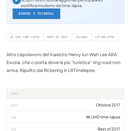
Scopri i nostri tutorial aggiornati per imparare il
workflow moderno del time-lapse.
SCOPRI I TUTORIAL
4K UHD TIME-LAPSE
BEST OF 2017
ISLANDA
LRTIMELAPSE
Altro capolavoro del maestro Henry Jun Wah Lee AKA
Evosia, che ci porta dove la più "turistica" ring road non
arriva. Ripulito dal flickering in LRTimelapse.
INFO
Ottobre 2017
DATA
4K UHD time-lapse
TAG
Best of 2017
TAG