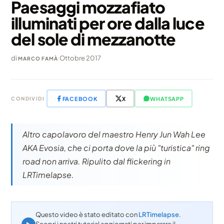
Paesaggi mozzafiato
illuminati per ore dalla luce
del sole di mezzanotte
di
·
Ottobre 2017
MARCO FAMÀ
FACEBOOK
X
WHATSAPP
CONDIVIDI
Altro capolavoro del maestro Henry Jun Wah Lee
AKA Evosia, che ci porta dove la più "turistica" ring
road non arriva. Ripulito dal flickering in
LRTimelapse.
Questo video è stato editato con
LRTimelapse
.