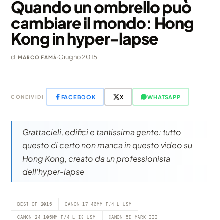
Quando un ombrello può
cambiare il mondo: Hong
Kong in hyper-lapse
di
·
Giugno 2015
MARCO FAMÀ
FACEBOOK
X
WHATSAPP
CONDIVIDI
Grattacieli, edifici e tantissima gente: tutto
questo di certo non manca in questo video su
Hong Kong, creato da un professionista
dell'hyper-lapse
BEST OF 2015
CANON 17-40MM F/4 L USM
CANON 24-105MM F/4 L IS USM
CANON 5D MARK III