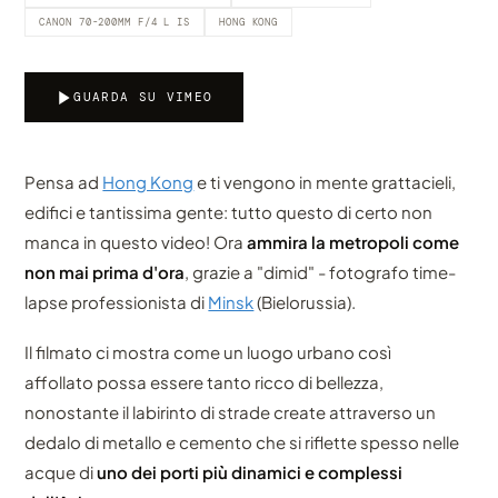
CANON 70-200MM F/4 L IS
HONG KONG
GUARDA SU VIMEO
Pensa ad
Hong Kong
e ti vengono in mente grattacieli,
edifici e tantissima gente: tutto questo di certo non
manca in questo video! Ora
ammira la metropoli come
non mai prima d'ora
, grazie a "dimid" - fotografo time-
lapse professionista di
Minsk
(Bielorussia).
Il filmato ci mostra come un luogo urbano così
affollato possa essere tanto ricco di bellezza,
nonostante il labirinto di strade create attraverso un
dedalo di metallo e cemento che si riflette spesso nelle
acque di
uno dei porti più dinamici e complessi