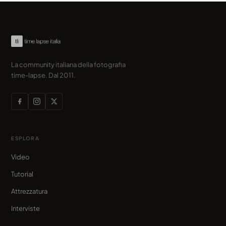
La community italiana della fotografia
time-lapse. Dal 2011.
ESPLORA
Video
Tutorial
Attrezzatura
Interviste