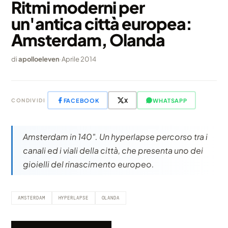
Ritmi moderni per
un'antica città europea:
Amsterdam, Olanda
di
apolloeleven
·
Aprile 2014
FACEBOOK
X
WHATSAPP
CONDIVIDI
Amsterdam in 140". Un hyperlapse percorso tra i
canali ed i viali della città, che presenta uno dei
gioielli del rinascimento europeo.
AMSTERDAM
HYPERLAPSE
OLANDA