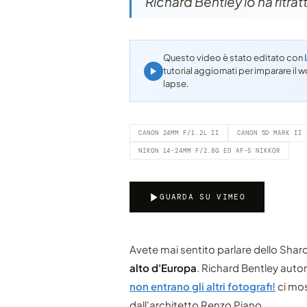
Richard Bentley lo ha ritrat
Questo video è stato editato con
tutorial aggiornati per imparare i
lapse.
CANON 24MM F/1.2L II
CANON 5D MARK II
NIKON 14-24MM F/2.8G ED AF-S NIKKOR
GUARDA SU VIMEO
Avete mai sentito parlare dello Shar
alto d'Europa
. Richard Bentley auto
non entrano gli altri fotografi!
ci mos
dall'architetto Renzo Piano.