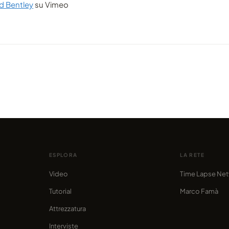
d Bentley
su Vimeo
VIDEO
VIDEO
io
Paesaggi della Nuova Zelanda che
Laikas
awaii
ti lascian senza fiato
45.00
condiviso da marcofama
condivis
ESPLORA
LA RETE
Video
Time Lapse Ne
Tutorial
Marco Famà
Attrezzatura
Interviste