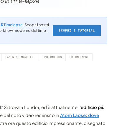
to in time-lapse
LRTimelapse
. Scopri i nostri
l workflow moderno del time-
SCOPRI I TUTORIAL
CANON 5D MARK III
EMOTIMO TB3
LRTIMELAPSE
d? Si trova a Londra, ed è attualmente
l'edificio più
re del noto video recensito in
Atom Lapse: dove
tra ora questo edificio impressionante, disegnato