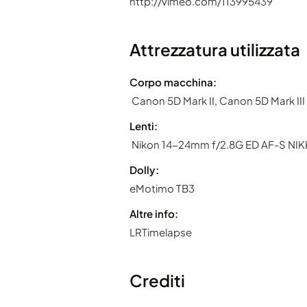
http://vimeo.com/113995439
Attrezzatura utilizzata
Corpo macchina:
Canon 5D Mark II, Canon 5D Mark III
Lenti:
Nikon 14-24mm f/2.8G ED AF-S NIKK
Dolly:
eMotimo TB3
Altre info:
LRTimelapse
Crediti