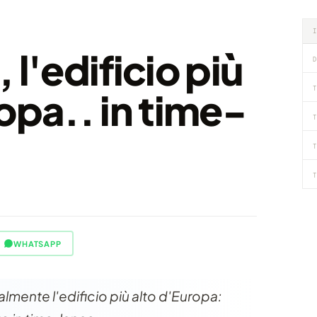
 l'edificio più
D
T
opa.. in time-
T
T
T
WHATSAPP
ualmente l'edificio più alto d'Europa: