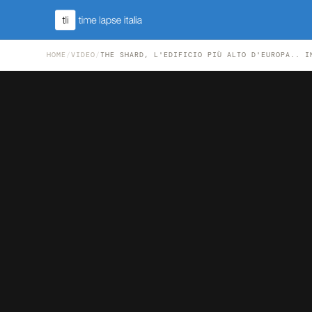
HOME
/
VIDEO
/
THE SHARD, L'EDIFICIO PIÙ ALTO D'EUROPA.. I