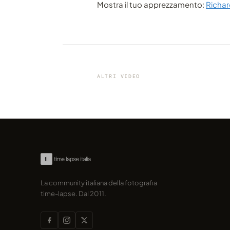
Mostra il tuo apprezzamento:
Richar
VIDEO
Direttamente dall'osservator
astronomico di Mauna Kea, H
ALTRI VIDEO
condiviso da marcofama
La community italiana della fotografia
time-lapse. Dal 2011.