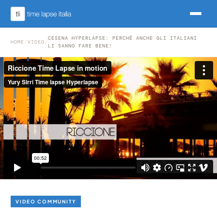
CESENA HYPERLAPSE: PERCHÉ ANCHE GLI ITALIANI
HOME
/
VIDEO
/
LI SANNO FARE BENE!
VIDEO COMMUNITY