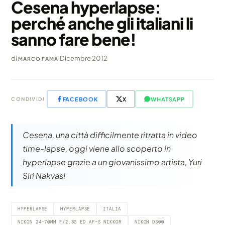
Cesena hyperlapse:
perché anche gli italiani li
sanno fare bene!
di
·
Dicembre 2012
MARCO FAMÀ
FACEBOOK
X
WHATSAPP
CONDIVIDI
Cesena, una città difficilmente ritratta in video
time-lapse, oggi viene allo scoperto in
hyperlapse grazie a un giovanissimo artista, Yuri
Siri Nakvas!
HYPERLAPSE
HYPERLAPSE
ITALIA
NIKON 24-70MM F/2.8G ED AF-S NIKKOR
NIKON D300