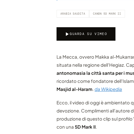
ARABIA SAUDITA
CANON 5D MARK II
GUARDA SU VIMEO
La Mecca, ovvero Makka al-Mukarrama
situata nella regione dell'Hegiaz. 
antonomasia la città santa per i m
ricordato come fondatore dell'Islam
Masjid al-Haram
.
da Wikipedia
Ecco, il video di oggi è ambientato qu
devozione. Complimenti all'autore de
produzione di questo clip sul profilo
con una
5D Mark II
.