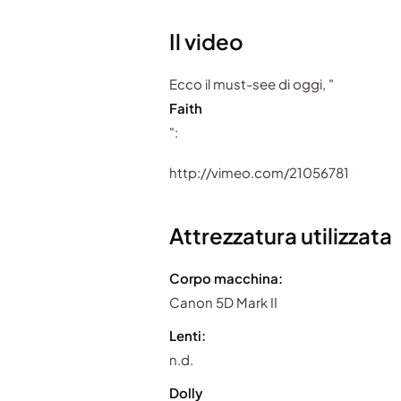
Il video
Ecco il must-see di oggi, "
Faith
":
http://vimeo.com/21056781
Attrezzatura utilizzata
Corpo macchina:
Canon 5D Mark II
Lenti:
n.d.
Dolly