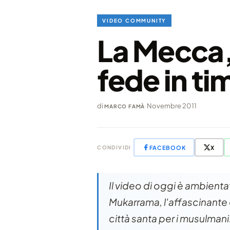
VIDEO COMMUNITY
La Mecca,
fede in t
di
·
Novembre 2011
MARCO FAMÀ
FACEBOOK
X
CONDIVIDI
Il video di oggi è ambient
Mukarrama, l'affascinante c
città santa per i musulmani