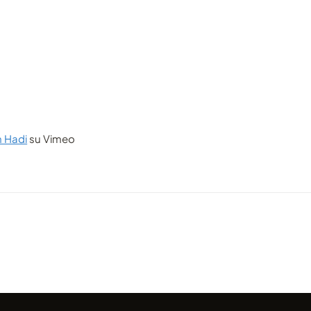
n Hadi
su Vimeo
VIDEO
 lapse
Tempeste (di stelle) nel Sud
VIDEO
Dakota
Un ri
condiviso da marcofama
condivis