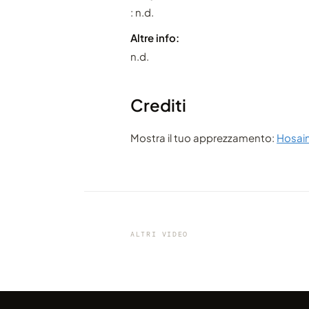
: n.d.
Altre info:
n.d.
Crediti
Mostra il tuo apprezzamento:
Hosai
VIDEO
Tra la città e la natura, un time
davvero professionale
ALTRI VIDEO
condiviso da marcofama