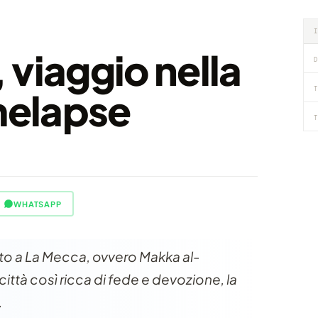
 viaggio nella
D
T
imelapse
T
WHATSAPP
ato a La Mecca, ovvero Makka al-
ittà così ricca di fede e devozione, la
.