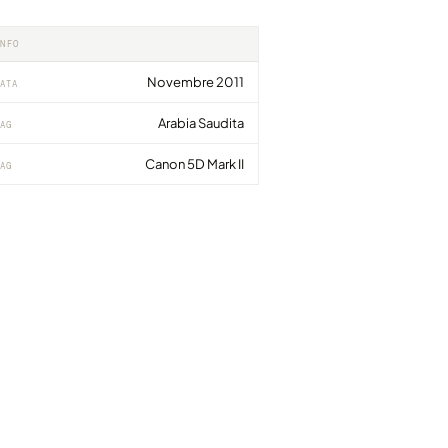
INFO
Novembre 2011
ATA
Arabia Saudita
AG
Canon 5D Mark II
AG