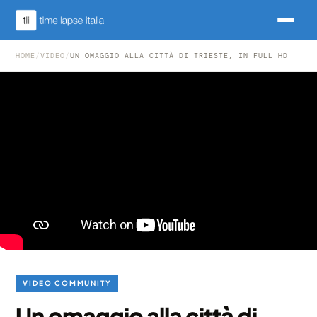
HOME
/
VIDEO
/
UN OMAGGIO ALLA CITTÀ DI TRIESTE, IN FULL HD
VIDEO COMMUNITY
Un omaggio alla città di