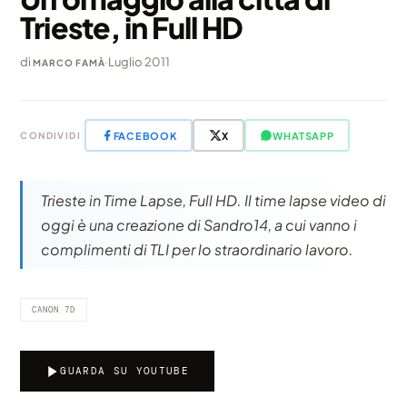
Trieste, in Full HD
di
·
Luglio 2011
MARCO FAMÀ
FACEBOOK
X
WHATSAPP
CONDIVIDI
Trieste in Time Lapse, Full HD. Il time lapse video di
oggi è una creazione di Sandro14, a cui vanno i
complimenti di TLI per lo straordinario lavoro.
CANON 7D
GUARDA SU YOUTUBE