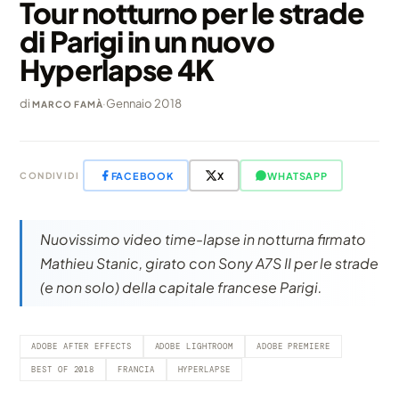
Tour notturno per le strade
di Parigi in un nuovo
Hyperlapse 4K
di
·
Gennaio 2018
MARCO FAMÀ
FACEBOOK
X
WHATSAPP
CONDIVIDI
Nuovissimo video time-lapse in notturna firmato
Mathieu Stanic, girato con Sony A7S II per le strade
(e non solo) della capitale francese Parigi.
ADOBE AFTER EFFECTS
ADOBE LIGHTROOM
ADOBE PREMIERE
BEST OF 2018
FRANCIA
HYPERLAPSE