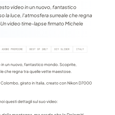
sto video in un nuovo, fantastico
o la luce, l'atmosfera surreale che regna
 Un video time-lapse firmato Michele
ADOBE PREMIERE
BEST OF 2017
DIY SLIDER
ITALY
 in un nuovo, fantastico mondo. Scoprite,
ale che regna tra quelle vette maestose.
 Colombo, girato in Italia, creato con Nikon D7000
i questi dettagli sul suo video:
 dalla montagna, ma credo che le Dolomiti