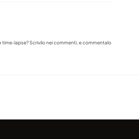
o time-lapse? Scrivilo nei commenti, e commentalo
VIDEO
VIDEO
aneta
La Scozia vista dall'alto è uno
Bedda
spettacolo unico
ritrat
condiviso da marcofama
condivis