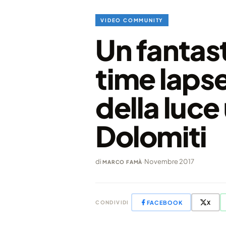
VIDEO COMMUNITY
Un fantast
time lapse
della luce
Dolomiti
di
·
Novembre 2017
MARCO FAMÀ
FACEBOOK
X
CONDIVIDI