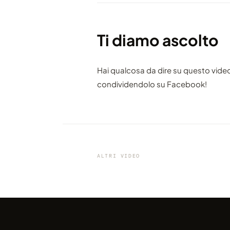
Ti diamo ascolto
Hai qualcosa da dire su questo vide
condividendolo su Facebook!
VIDEO
La prevedibilità del nostro pi
in uno strepitoso video 4K
ALTRI VIDEO
condiviso da marcofama