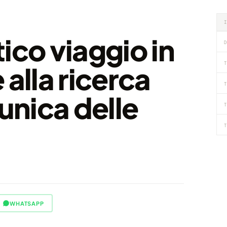
ico viaggio in
D
T
 alla ricerca
T
 unica delle
T
T
WHATSAPP