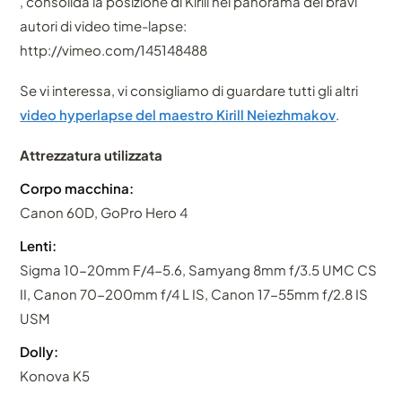
, consolida la posizione di Kirill nel panorama dei bravi
autori di video time-lapse:
http://vimeo.com/145148488
Se vi interessa, vi consigliamo di guardare tutti gli altri
video hyperlapse del maestro Kirill Neiezhmakov
.
Attrezzatura utilizzata
Corpo macchina:
Canon 60D, GoPro Hero 4
Lenti:
Sigma 10-20mm F/4-5.6, Samyang 8mm f/3.5 UMC CS
II, Canon 70-200mm f/4 L IS, Canon 17-55mm f/2.8 IS
USM
Dolly:
Konova K5