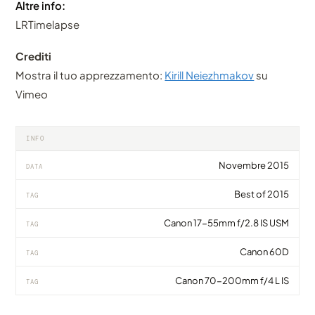
Altre info:
LRTimelapse
Crediti
Mostra il tuo apprezzamento:
Kirill Neiezhmakov
su
Vimeo
INFO
Novembre 2015
DATA
Best of 2015
TAG
Canon 17-55mm f/2.8 IS USM
TAG
Canon 60D
TAG
Canon 70-200mm f/4 L IS
TAG