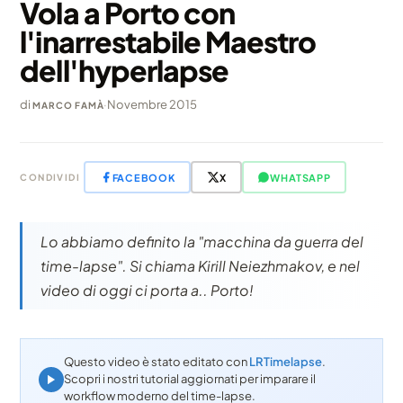
Vola a Porto con
l'inarrestabile Maestro
dell'hyperlapse
di
·
Novembre 2015
MARCO FAMÀ
FACEBOOK
X
WHATSAPP
CONDIVIDI
Lo abbiamo definito la "macchina da guerra del
time-lapse". Si chiama Kirill Neiezhmakov, e nel
video di oggi ci porta a.. Porto!
Questo video è stato editato con
LRTimelapse
.
Scopri i nostri tutorial aggiornati per imparare il
workflow moderno del time-lapse.