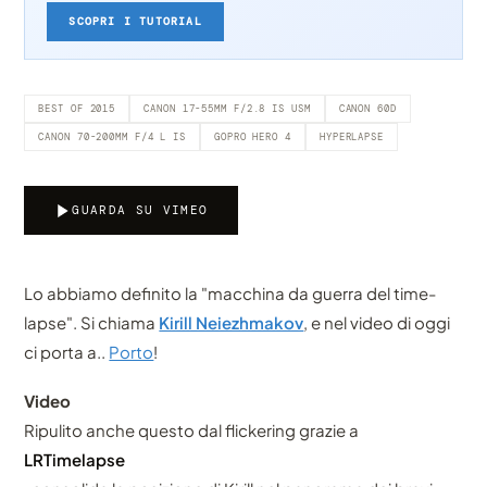
SCOPRI I TUTORIAL
BEST OF 2015
CANON 17-55MM F/2.8 IS USM
CANON 60D
CANON 70-200MM F/4 L IS
GOPRO HERO 4
HYPERLAPSE
GUARDA SU VIMEO
Lo abbiamo definito la "macchina da guerra del time-
lapse". Si chiama
Kirill Neiezhmakov
, e nel video di oggi
ci porta a..
Porto
!
Video
Ripulito anche questo dal flickering grazie a
LRTimelapse