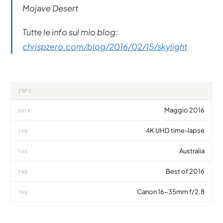
Mojave Desert
Tutte le info sul mio blog:
chrispzero.com/blog/2016/02/15/skylight
INFO
Maggio 2016
DATA
4K UHD time-lapse
TAG
Australia
TAG
Best of 2016
TAG
Canon 16-35mm f/2.8
TAG
VIDEO
VIDEO