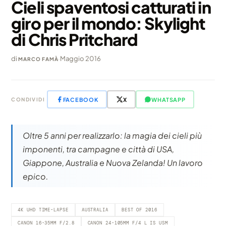
Cieli spaventosi catturati in
giro per il mondo: Skylight
di Chris Pritchard
di
·
Maggio 2016
MARCO FAMÀ
FACEBOOK
X
WHATSAPP
CONDIVIDI
Oltre 5 anni per realizzarlo: la magia dei cieli più
imponenti, tra campagne e città di USA,
Giappone, Australia e Nuova Zelanda! Un lavoro
epico.
4K UHD TIME-LAPSE
AUSTRALIA
BEST OF 2016
CANON 16-35MM F/2.8
CANON 24-105MM F/4 L IS USM