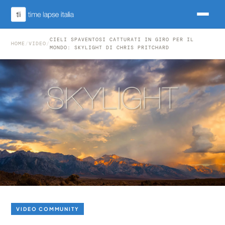
CIELI SPAVENTOSI CATTURATI IN GIRO PER IL
HOME
/
VIDEO
/
MONDO: SKYLIGHT DI CHRIS PRITCHARD
VIDEO COMMUNITY