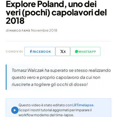
Explore Poland, uno dei
veri (pochi) capolavori del
2018
di
·
Novembre 2018
MARCO FAMÀ
FACEBOOK
X
WHATSAPP
CONDIVIDI
Tomasz Walczak ha superato se stesso realizzando
questo vero e proprio capolavoro da cui non
riuscirete a togliere gli occhi di dosso!
Questo video è stato editato con
LRTimelapse
.
Scopri i nostri tutorial aggiornati per imparare il
workflow moderno del time-lapse.