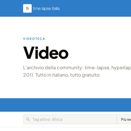
VIDEOTECA
Video
L'archivio della community: time-lapse, hyperlaps
2011. Tutto in italiano, tutto gratuito.
AFRICA · ASTROFOTOGRAFIA
ADOBE LI
I cieli più scuri di sempre ritratti in
African 