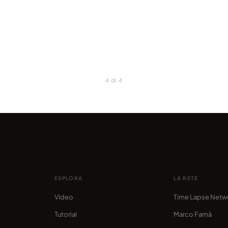
 africana
documentario time-lapse
· 2013
marcofama · 2012
VIMEO
4 di 4
ESPLORA
LA RETE
Video
Time Lapse Netw
Tutorial
Marco Famà