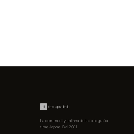
un time-lapse 4K dall'Africa
la fauna
marcofama · 2017
marcofama 
La community italiana della fotografia
time-lapse. Dal 2011.