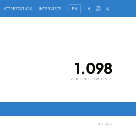
ATTREZZATURA
INTERVISTE
EN
1.098
VIDEO NELL'ARCHIVIO
4 video
AFRICA · NIKON 20MM F/2.8 DR NIKKOR
lo
Viaggio nel Kalahari, il quarto