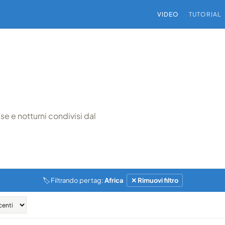
VIDEO
TUTORIAL
e e notturni condivisi dal
🏷 Filtrando per tag:
Africa
✕ Rimuovi filtro
GHTROOM · AFRICA
AFRICA · ASTROFOTOGRAFIA
Skies 2, il film che sostiene
I cieli dell'Africa, in un picco